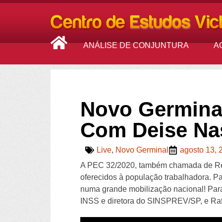
ANÁLISE DE CONJUNTURA
A
Novo Germinal
Com Deise Nas
Live
,
Novo Germinal
agosto 13, 
A PEC 32/2020, também chamada de Refo
oferecidos à população trabalhadora. P
numa grande mobilização nacional! Para
INSS e diretora do SINSPREV/SP, e Rafa