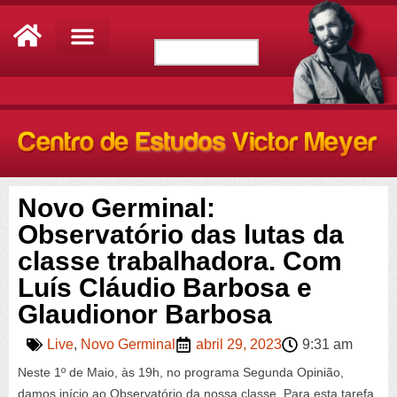
Novo Germinal:
Observatório das lutas da
classe trabalhadora. Com
Luís Cláudio Barbosa e
Glaudionor Barbosa
Live
,
Novo Germinal
abril 29, 2023
9:31 am
Neste 1º de Maio, às 19h, no programa Segunda Opinião,
damos início ao Observatório da nossa classe. Para esta tarefa,