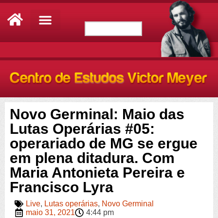
Novo Germinal: Maio das
Lutas Operárias #05:
operariado de MG se ergue
em plena ditadura. Com
Maria Antonieta Pereira e
Francisco Lyra
Live
,
Lutas operárias
,
Novo Germinal
maio 31, 2021
4:44 pm