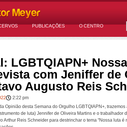
CERVOS
PUBLICAÇÕES
O CENTRO
l: LGBTQIAPN+ Nossa 
vista com Jeniffer de 
tavo Augusto Reis Sch
022
2:22 pm
nda Opinião desta Semana do Orgulho LGBTQIAPN+, trazemos a
nstrumento de luta) Jennifer de Oliveira Martins e o trabalhador 
o Arthur Reis Schneider para destrinchar o tema “Nossa luta é n
icações.