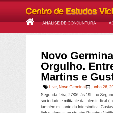
ANÁLISE DE CONJUNTURA
A
Novo Germina
Orgulho. Entre
Martins e Gus
Live
,
Novo Germinal
junho 26, 2
Segunda-feira, 27/06, às 19h, no Segu
sociedade e militante da Intersindical (i
também militante da Intersindical Gustav
link e, depois, no sininho Receber Notif