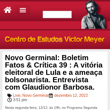
Novo Germinal: Boletim
Fatos & Crítica 39 : A vitória
eleitoral de Lula e a ameaça
bolsonarista. Entrevista
com Glaudionor Barbosa.
Live
,
Novo Germinal
dezembro 12, 2022
3:51 pm
Nesta segunda-feira, 12/12, às 19h, no Programa Segunda