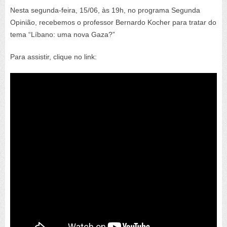
Nesta segunda-feira, 15/06, às 19h, no programa Segunda
Opinião, recebemos o professor Bernardo Kocher para tratar do
tema “Líbano: uma nova Gaza?”
Para assistir, clique no link: