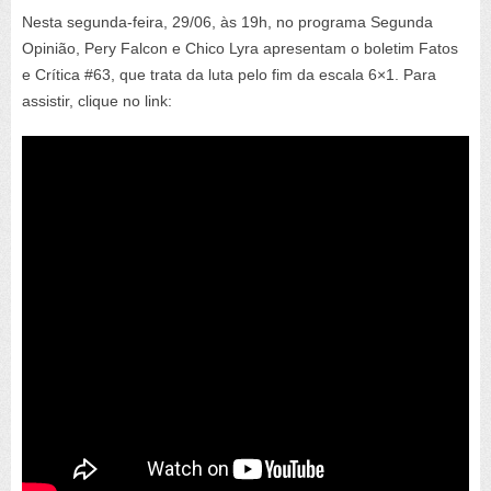
Nesta segunda-feira, 29/06, às 19h, no programa Segunda
Opinião, Pery Falcon e Chico Lyra apresentam o boletim Fatos
e Crítica #63, que trata da luta pelo fim da escala 6×1. Para
assistir, clique no link: