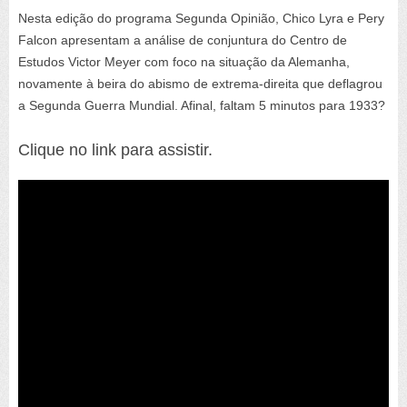
Nesta edição do programa Segunda Opinião, Chico Lyra e Pery
Falcon apresentam a análise de conjuntura do Centro de
Estudos Victor Meyer com foco na situação da Alemanha,
novamente à beira do abismo de extrema-direita que deflagrou
a Segunda Guerra Mundial. Afinal, faltam 5 minutos para 1933?
Clique no link para assistir.