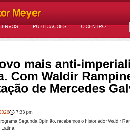
CERVOS
PUBLICAÇÕES
O CENTRO
ovo mais anti-imperial
a. Com Waldir Rampine
tação de Mercedes Gal
 2026
7:33 pm
 programa Segunda Opinião, recebemos o historiador Waldir Ra
 Latina.