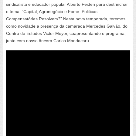
sindicalista e educador popular Alberto Feiden para destrinchar
o tema: “Capital, Agronegócio e Fome: Politicas
Compensatórias Resolvem?” Nesta nova temporada, teremos
como novidade a presença da camarada Mercedes Galvão, do
Centro de Estudos Victor Meyer, coapresentando o programa,
junto com nosso âncora Carlos Mandacaru.