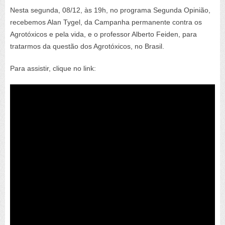
Nesta segunda, 08/12, às 19h, no programa Segunda Opinião,
recebemos Alan Tygel, da Campanha permanente contra os
Agrotóxicos e pela vida, e o professor Alberto Feiden, para
tratarmos da questão dos Agrotóxicos, no Brasil.
Para assistir, clique no link: