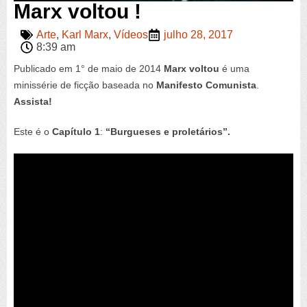
Marx voltou !
Arte
,
Karl Marx
,
Vídeos
julho 28, 2017
8:39 am
Publicado em 1° de maio de 2014
Marx voltou
é uma
minissérie de ficção baseada no
Manifesto Comunista
.
Assista!
Este é o
Capítulo 1
:
“Burgueses e proletários”.