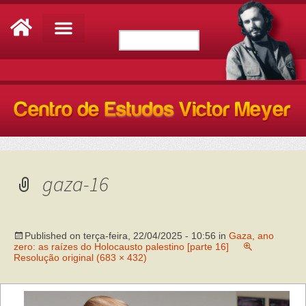
gaza-16
Published on
terça-feira, 22/04/2025 - 10:56
in
Gaza, ano
zero: as raízes do Holocausto palestino [parte 16]
Resolução original (683 × 432)