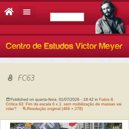
FC63
Published on
quarta-feira, 01/07/2026 - 18:42
in
Fatos &
Crítica 63: Fim da escala 6 x 1: sem mobilização de massas vai
rolar?
Resolução original (466 × 278)