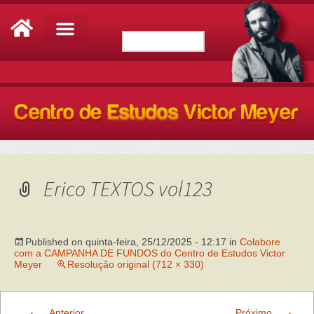
Erico TEXTOS vol123
Published on
quinta-feira, 25/12/2025 - 12:17
in
Colabore
com a CAMPANHA DE FUNDOS do Centro de Estudos Victor
Meyer
Resolução original (712 × 330)
←
→
Anterior
Próximo