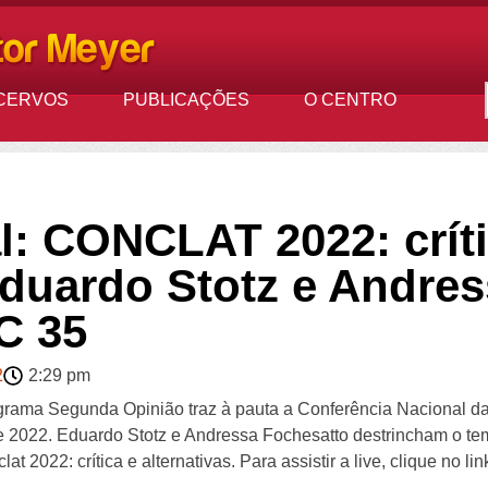
CERVOS
PUBLICAÇÕES
O CENTRO
: CONCLAT 2022: críti
 Eduardo Stotz e Andre
C 35
2
2:29 pm
ograma Segunda Opinião traz à pauta a Conferência Nacional da
e 2022. Eduardo Stotz e Andressa Fochesatto destrincham o tema
t 2022: crítica e alternativas. Para assistir a live, clique no li