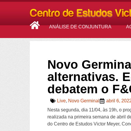
ANÁLISE DE CONJUNTURA
A
Novo Germinal
alternativas.
debatem o F&
Live
,
Novo Germinal
abril 6, 202
Nesta segunda, dia 11/04, às 19h, o pr
realizada na primeira semana de abril d
do Centro de Estudos Victor Meyer, Concla