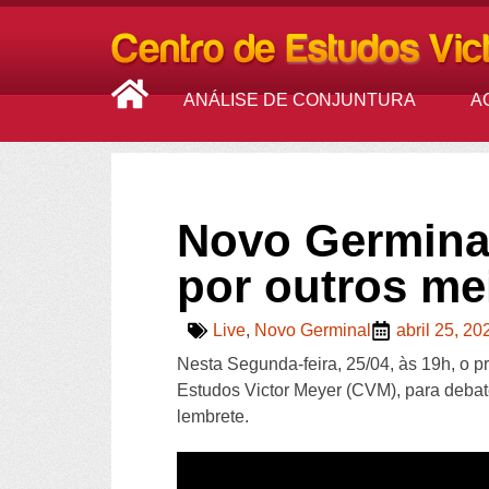
ANÁLISE DE CONJUNTURA
A
Novo Germinal
por outros me
Live
,
Novo Germinal
abril 25, 20
Nesta Segunda-feira, 25/04, às 19h, o 
Estudos Victor Meyer (CVM), para debate
lembrete.