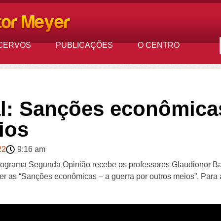
CERVOS
PUBLICAÇÕES
O CENTRO
: Sanções econômicas
ios
22
9:16 am
programa Segunda Opinião recebe os professores Glaudionor B
r as “Sanções econômicas – a guerra por outros meios”. Para ass