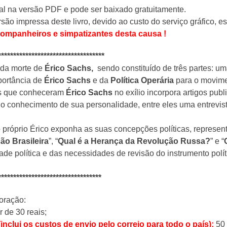
tal na versão PDF e pode ser baixado gratuitamente.
ão impressa deste livro, devido ao custo do serviço gráfico, 
ompanheiros e simpatizantes desta causa !
***********************************
 da morte de
Érico Sachs,
sendo constituído de três partes: u
portância de
Érico Sachs
e da
Política Operária
para o movimen
es que conheceram
Érico Sachs
no exílio incorpora artigos pub
o conhecimento de sua personalidade, entre eles uma entrevist
 o próprio Érico exponha as suas concepções políticas, represe
ão Brasileira
”, “
Qual é a Herança da Revolução Russa?
” e “
dade política e das necessidades de revisão do instrumento polí
**********************************
oração:
r de 30 reais;
ui os custos de envio pelo correio para todo o país):
50 