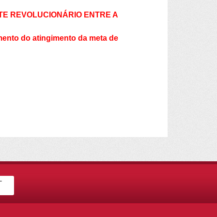
NTE REVOLUCIONÁRIO ENTRE A
mento do atingimento da meta de
-