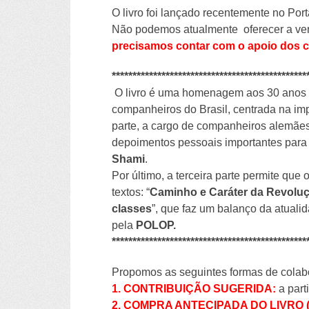
O livro foi lançado recentemente no Por
Não podemos atualmente oferecer a vers
precisamos contar com o apoio dos c
***********************************************
O livro é uma homenagem aos 30 anos
companheiros do Brasil, centrada na im
parte, a cargo de companheiros alemã
depoimentos pessoais importantes para 
Shami
.
Por último, a terceira parte permite que
textos: “
Caminho e Caráter da Revoluç
classes
”, que faz um balanço da atuali
pela
POLOP.
***********************************************
Propomos as seguintes formas de colab
1. CONTRIBUIÇÃO SUGERIDA:
a parti
2. COMPRA ANTECIPADA DO LIVRO (incl