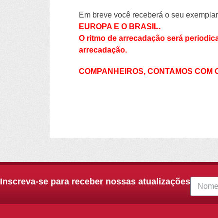
Em breve você receberá o seu exemplar 
EUROPA E O BRASIL.
O ritmo de arrecadação será periodi
arrecadação.
COMPANHEIROS, CONTAMOS COM O
Inscreva-se para receber nossas atualizações