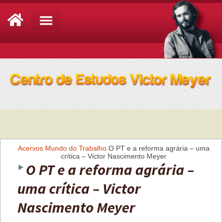
Análise de Conjuntura
Acervos
Mundo do Trabalho
O PT e a reforma agrária – uma
crítica – Victor Nascimento Meyer
O PT e a reforma agrária –
uma crítica – Victor
Nascimento Meyer