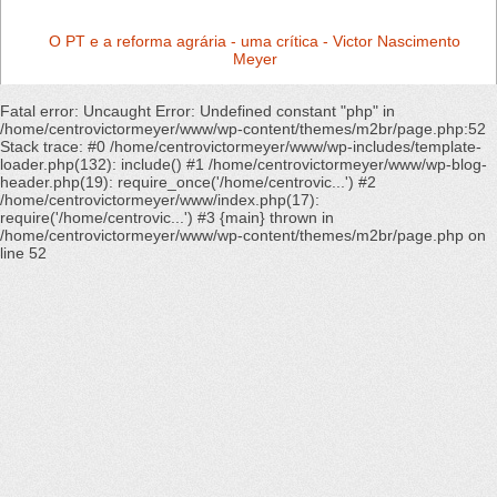
O PT e a reforma agrária - uma crítica - Victor Nascimento
Meyer
Fatal error
: Uncaught Error: Undefined constant "php" in
/home/centrovictormeyer/www/wp-content/themes/m2br/page.php:52
Stack trace: #0 /home/centrovictormeyer/www/wp-includes/template-
loader.php(132): include() #1 /home/centrovictormeyer/www/wp-blog-
header.php(19): require_once('/home/centrovic...') #2
/home/centrovictormeyer/www/index.php(17):
require('/home/centrovic...') #3 {main} thrown in
/home/centrovictormeyer/www/wp-content/themes/m2br/page.php
on
line
52