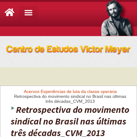
Análise de Conjuntura
Acervos
Experiências de luta da classe operária
Retrospectiva do movimento sindical no Brasil nas últimas
três décadas_CVM_2013
Retrospectiva do movimento
sindical no Brasil nas últimas
três décadas_CVM_2013