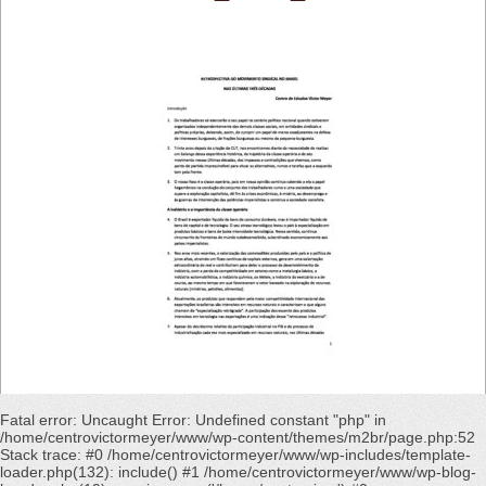
Fatal error
: Uncaught Error: Undefined constant "php" in
/home/centrovictormeyer/www/wp-content/themes/m2br/page.php:52
Stack trace: #0 /home/centrovictormeyer/www/wp-includes/template-
loader.php(132): include() #1 /home/centrovictormeyer/www/wp-blog-