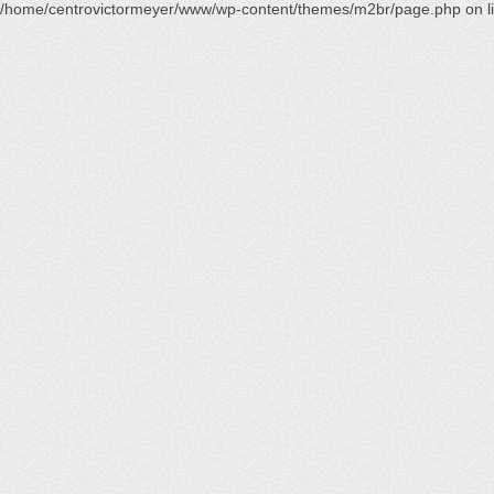
/home/centrovictormeyer/www/wp-content/themes/m2br/page.php
on l