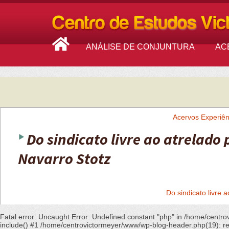
ANÁLISE DE CONJUNTURA
AC
Acervos
Experiên
Do sindicato livre ao atrelado
Navarro Stotz
Do sindicato livre
Fatal error
: Uncaught Error: Undefined constant "php" in /home/cent
include() #1 /home/centrovictormeyer/www/wp-blog-header.php(19): requ