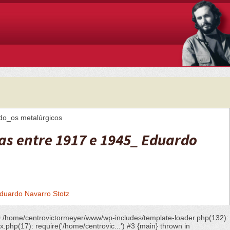
ado_os metalúrgicos
cas entre 1917 e 1945_ Eduardo
Eduardo Navarro Stotz
0 /home/centrovictormeyer/www/wp-includes/template-loader.php(132):
hp(17): require('/home/centrovic...') #3 {main} thrown in