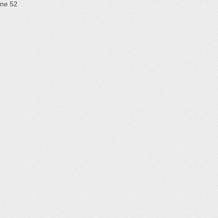
ine
52