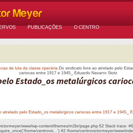
ERVOS
PUBLICAÇÕES
O CENTRO
cias de luta da classe operária
Do sindicato livre ao atrelado pelo Est
cariocas entre 1917 e 1945_ Eduardo Navarro Stotz
 pelo Estado_os metalúrgicos cario
 ao atrelado pelo Estado_os metalúrgicos cariocas entre 1917 e 1945_ 
rovictormeyer/www/wp-content/themes/m2br/page.php:52 Stack trace: #
ire_once('/home/centrovic...') #2 /home/centrovictormeyer/www/index.p