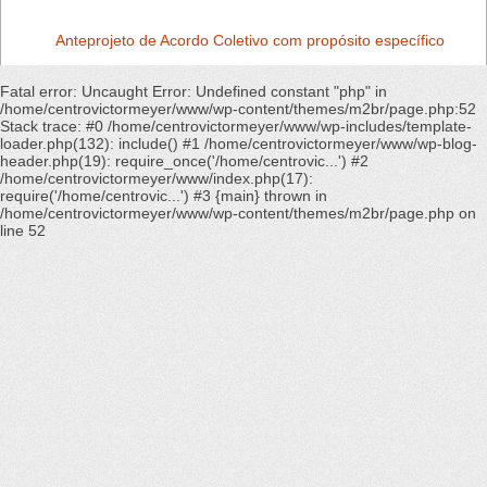
Anteprojeto de Acordo Coletivo com propósito específico
Fatal error
: Uncaught Error: Undefined constant "php" in
/home/centrovictormeyer/www/wp-content/themes/m2br/page.php:52
Stack trace: #0 /home/centrovictormeyer/www/wp-includes/template-
loader.php(132): include() #1 /home/centrovictormeyer/www/wp-blog-
header.php(19): require_once('/home/centrovic...') #2
/home/centrovictormeyer/www/index.php(17):
require('/home/centrovic...') #3 {main} thrown in
/home/centrovictormeyer/www/wp-content/themes/m2br/page.php
on
line
52