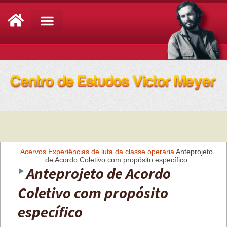
Análise de Conjuntura
Acervos
Experiências de luta da classe operária
Anteprojeto
de Acordo Coletivo com propósito específico
Anteprojeto de Acordo
Coletivo com propósito
específico