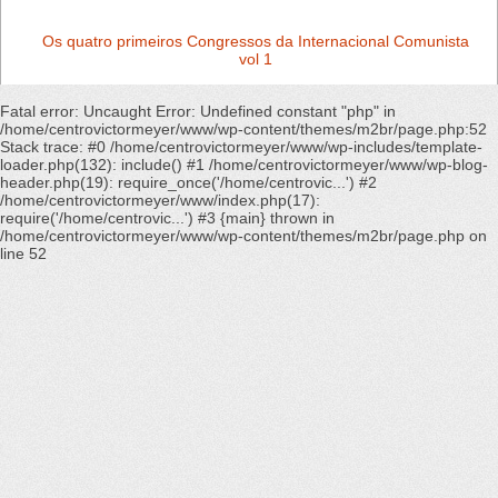
Os quatro primeiros Congressos da Internacional Comunista
vol 1
Fatal error
: Uncaught Error: Undefined constant "php" in
/home/centrovictormeyer/www/wp-content/themes/m2br/page.php:52
Stack trace: #0 /home/centrovictormeyer/www/wp-includes/template-
loader.php(132): include() #1 /home/centrovictormeyer/www/wp-blog-
header.php(19): require_once('/home/centrovic...') #2
/home/centrovictormeyer/www/index.php(17):
require('/home/centrovic...') #3 {main} thrown in
/home/centrovictormeyer/www/wp-content/themes/m2br/page.php
on
line
52