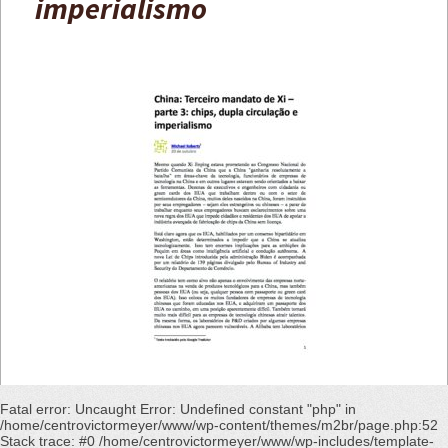
imperialismo
Fatal error
: Uncaught Error: Undefined constant "php" in
/home/centrovictormeyer/www/wp-content/themes/m2br/page.php:52
Stack trace: #0 /home/centrovictormeyer/www/wp-includes/template-