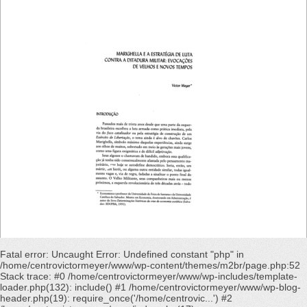
Fatal error
: Uncaught Error: Undefined constant "php" in
/home/centrovictormeyer/www/wp-content/themes/m2br/page.php:52
Stack trace: #0 /home/centrovictormeyer/www/wp-includes/template-
loader.php(132): include() #1 /home/centrovictormeyer/www/wp-blog-
header.php(19): require_once('/home/centrovic...') #2