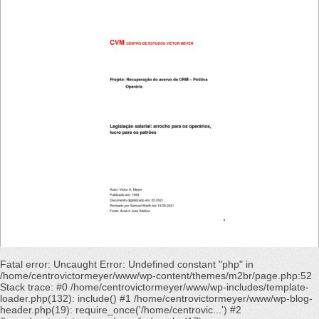
Fatal error
: Uncaught Error: Undefined constant "php" in
/home/centrovictormeyer/www/wp-content/themes/m2br/page.php:52
Stack trace: #0 /home/centrovictormeyer/www/wp-includes/template-
loader.php(132): include() #1 /home/centrovictormeyer/www/wp-blog-
header.php(19): require_once('/home/centrovic...') #2