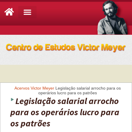
Análise de Conjuntura
Acervos
Victor Meyer
Legislação salarial arrocho para os
operários lucro para os patrões
Legislação salarial arrocho
para os operários lucro para
os patrões