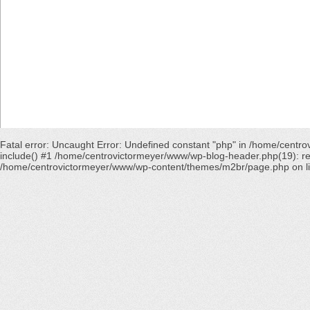
Fatal error
: Uncaught Error: Undefined constant "php" in /home/cent
include() #1 /home/centrovictormeyer/www/wp-blog-header.php(19): requ
/home/centrovictormeyer/www/wp-content/themes/m2br/page.php
on l