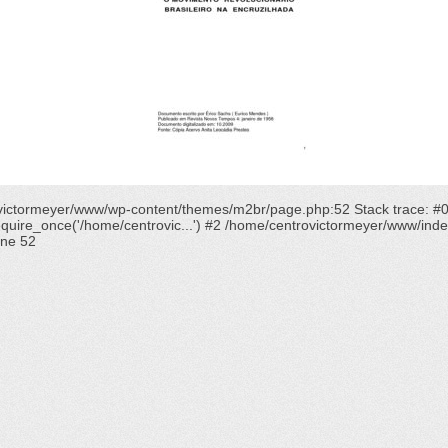
rovictormeyer/www/wp-content/themes/m2br/page.php:52 Stack trace: #
ire_once('/home/centrovic...') #2 /home/centrovictormeyer/www/index.p
ine
52