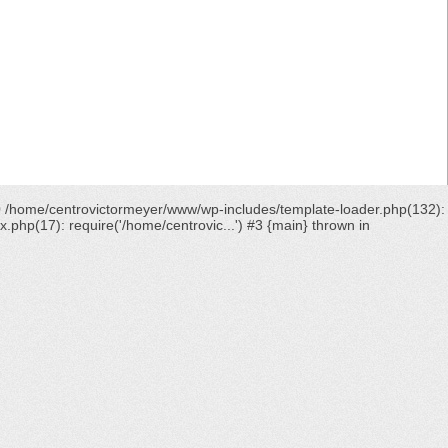
0 /home/centrovictormeyer/www/wp-includes/template-loader.php(132):
hp(17): require('/home/centrovic...') #3 {main} thrown in