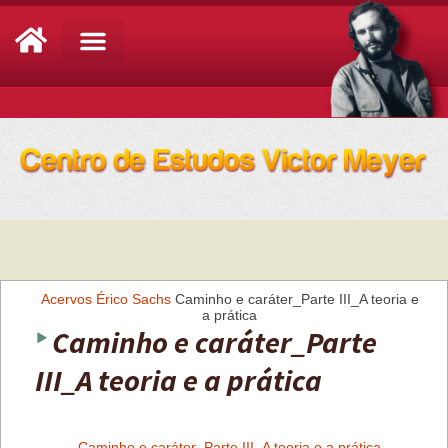
Análise de Conjuntura
Acervos
Érico Sachs
Caminho e caráter_Parte III_A teoria e
a prática
Caminho e caráter_Parte
III_A teoria e a prática
Caminho e caráter_Parte III_A teoria e a prática