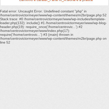
Fatal error
: Uncaught Error: Undefined constant "php" in
/home/centrovictormeyer/www/wp-content/themes/m2br/page.php:52
Stack trace: #0 /home/centrovictormeyer/www/wp-includes/template-
loader.php(132): include() #1 /home/centrovictormeyer/www/wp-blog-
header.php(19): require_once('/home/centrovic...') #2
/home/centrovictormeyer/www/index.php(17):
require('/home/centrovic...') #3 {main} thrown in
/home/centrovictormeyer/www/wp-content/themes/m2br/page.php
on
line
52