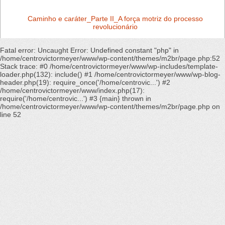
Caminho e caráter_Parte II_A força motriz do processo
revolucionário
Fatal error
: Uncaught Error: Undefined constant "php" in
/home/centrovictormeyer/www/wp-content/themes/m2br/page.php:52
Stack trace: #0 /home/centrovictormeyer/www/wp-includes/template-
loader.php(132): include() #1 /home/centrovictormeyer/www/wp-blog-
header.php(19): require_once('/home/centrovic...') #2
/home/centrovictormeyer/www/index.php(17):
require('/home/centrovic...') #3 {main} thrown in
/home/centrovictormeyer/www/wp-content/themes/m2br/page.php
on
line
52