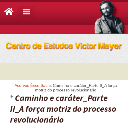
Análise de Conjuntura
Acervos
Érico Sachs
Caminho e caráter_Parte II_A força
motriz do processo revolucionário
Caminho e caráter_Parte
II_A força motriz do processo
revolucionário