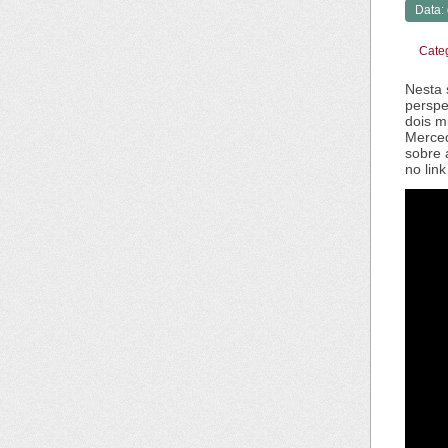
Data:
Cate
Nesta 
perspe
dois m
Merced
sobre 
no lin