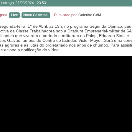
domingo, 31/03/2024 - 23:53
goria:
Live
,
Novo Germinal
Publicado por:
Coletivo CVM
segunda-feira, 1° de Abril, às 19h, no programa Segunda Opinião, pa
ctiva da Classe Trabalhadora sob a Ditadura Empresarial-militar de 6
ilitantes que viveram o período e militaram na Polop, Eduardo Stotz e
es Galvão, ambos do Centro de Estudos Victor Meyer. Será uma con
as agruras e as lutas do proletariado nos anos de chumbo. Para assistir
k e acione a notificação do vídeo: