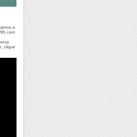
utamos a
4/85 com
versa
, clique