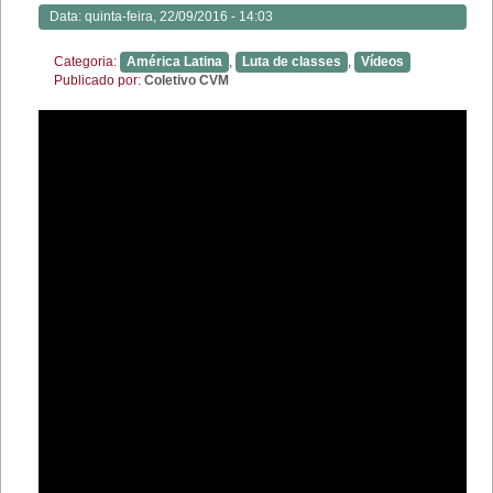
Data:
quinta-feira, 22/09/2016 - 14:03
Categoria:
América Latina
,
Luta de classes
,
Vídeos
Publicado por:
Coletivo CVM