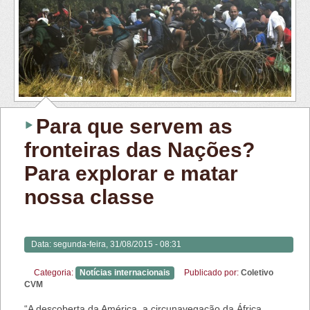
Para que servem as
fronteiras das Nações?
Para explorar e matar
nossa classe
Data:
segunda-feira, 31/08/2015 - 08:31
Categoria:
Notícias internacionais
Publicado por:
Coletivo
CVM
“A descoberta da América, a circunavegação da África