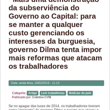
da subserviência do
Governo ao Capital: para
se manter a qualquer
custo gerenciando os
interesses da burguesia,
governo Dilma tenta impor
mais reformas que atacam
os trabalhadores
Data:
sexta-feira, 19/02/2016 - 11:13
Categoria:
Artigo
,
Leis trabalhistas
,
Notícias do país
Publicado por:
Coletivo CVM
Se no apagar das luzes de 2014, os trabalhadores tiveram
como “presente” do governo Dilma o pacote que atacou o