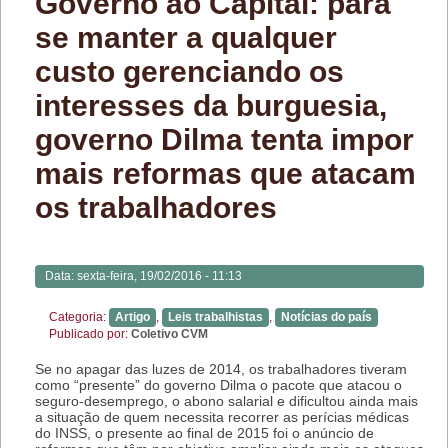
Governo ao Capital: para
se manter a qualquer
custo gerenciando os
interesses da burguesia,
governo Dilma tenta impor
mais reformas que atacam
os trabalhadores
Data:
sexta-feira, 19/02/2016 - 11:13
Categoria:
Artigo
,
Leis trabalhistas
,
Notícias do país
Publicado por:
Coletivo CVM
Se no apagar das luzes de 2014, os trabalhadores tiveram
como “presente” do governo Dilma o pacote que atacou o
seguro-desemprego, o abono salarial e dificultou ainda mais
a situação de quem necessita recorrer as perícias médicas
do INSS, o presente ao final de 2015 foi o anúncio de