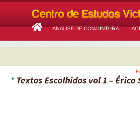
ANÁLISE DE CONJUNTURA
AC
Ér
Textos Escolhidos vol 1 – Érico