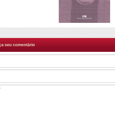
ça seu comentário