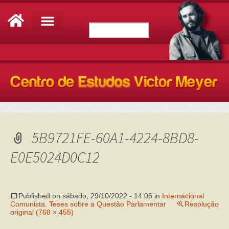
5B9721FE-60A1-4224-8BD8-
E0E5024D0C12
Published on
sábado, 29/10/2022 - 14:06
in
Internacional
Comunista. Teses sobre a Questão Parlamentar
Resolução
original (768 × 455)