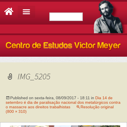
IMG_5205
Published on
sexta-feira, 08/09/2017 - 18:11
in
Dia 14 de
setembro é dia de paralisação nacional dos metalúrgicos contra
o massacre aos direitos trabalhistas
Resolução original
(800 × 310)