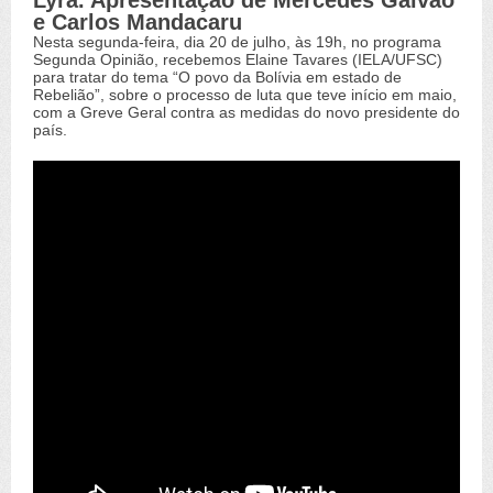
Lyra. Apresentação de Mercedes Galvão
e Carlos Mandacaru
Nesta segunda-feira, dia 20 de julho, às 19h, no programa
Segunda Opinião, recebemos Elaine Tavares (IELA/UFSC)
para tratar do tema “O povo da Bolívia em estado de
Rebelião”, sobre o processo de luta que teve início em maio,
com a Greve Geral contra as medidas do novo presidente do
país.