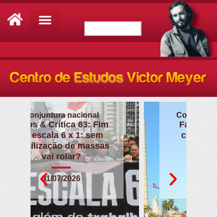
Conjuntura internacional
Fatos & Crítica 62: O
cerco imperialista a
Cuba
02/06/2026