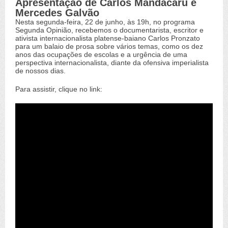
Apresentação de Carlos Mandacaru e
Mercedes Galvão
Nesta segunda-feira, 22 de junho, às 19h, no programa
Segunda Opinião, recebemos o documentarista, escritor e
ativista internacionalista platense-baiano Carlos Pronzato
para um balaio de prosa sobre vários temas, como os dez
anos das ocupações de escolas e a urgência de uma
perspectiva internacionalista, diante da ofensiva imperialista
de nossos dias.
Para assistir, clique no link: