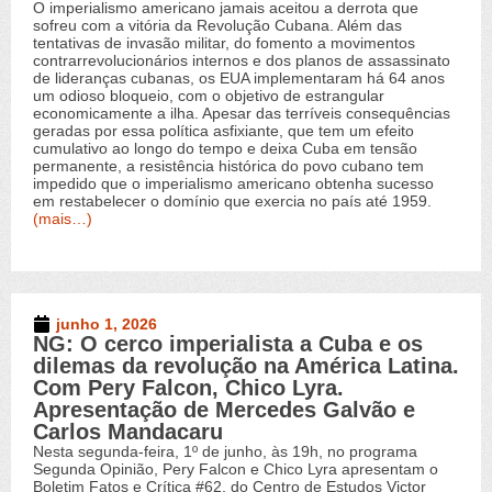
O imperialismo americano jamais aceitou a derrota que
sofreu com a vitória da Revolução Cubana. Além das
tentativas de invasão militar, do fomento a movimentos
contrarrevolucionários internos e dos planos de assassinato
de lideranças cubanas, os EUA implementaram há 64 anos
um odioso bloqueio, com o objetivo de estrangular
economicamente a ilha. Apesar das terríveis consequências
geradas por essa política asfixiante, que tem um efeito
cumulativo ao longo do tempo e deixa Cuba em tensão
permanente, a resistência histórica do povo cubano tem
impedido que o imperialismo americano obtenha sucesso
em restabelecer o domínio que exercia no país até 1959.
(mais…)
junho 1, 2026
NG: O cerco imperialista a Cuba e os
Novo Germinal
,
Vídeos
dilemas da revolução na América Latina.
Com Pery Falcon, Chico Lyra.
Apresentação de Mercedes Galvão e
Carlos Mandacaru
Nesta segunda-feira, 1º de junho, às 19h, no programa
Segunda Opinião, Pery Falcon e Chico Lyra apresentam o
Boletim Fatos e Crítica #62, do Centro de Estudos Victor