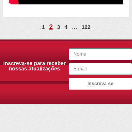
2
1
3
4
…
122
Inscreva-se para receber
nossas atualizações
Inscreva-se