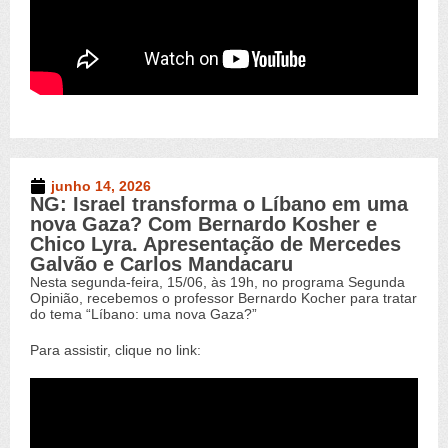
junho 14, 2026
NG: Israel transforma o Líbano em uma
Novo Germinal
,
Vídeos
nova Gaza? Com Bernardo Kosher e
Chico Lyra. Apresentação de Mercedes
Galvão e Carlos Mandacaru
Nesta segunda-feira, 15/06, às 19h, no programa Segunda
Opinião, recebemos o professor Bernardo Kocher para tratar
do tema “Líbano: uma nova Gaza?”
Para assistir, clique no link: