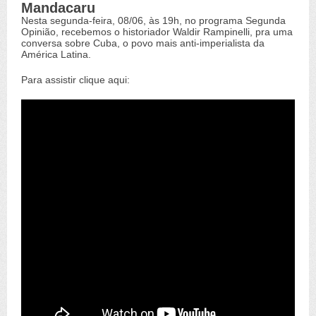
Mandacaru
Nesta segunda-feira, 08/06, às 19h, no programa Segunda
Opinião, recebemos o historiador Waldir Rampinelli, pra uma
conversa sobre Cuba, o povo mais anti-imperialista da
América Latina.
Para assistir clique aqui: