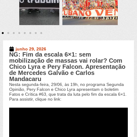
junho 29, 2026
NG: Fim da escala 6×1: sem
Novo Germinal
,
Vídeos
mobilização de massas vai rolar? Com
Chico Lyra e Pery Falcon. Apresentação
de Mercedes Galvão e Carlos
Mandacaru
Nesta segunda-feira, 29/06, às 19h, no programa Segunda
Opinião, Pery Falcon e Chico Lyra apresentam o boletim
Fatos e Crítica #63, que trata da luta pelo fim da escala 6×1.
Para assistir, clique no link: